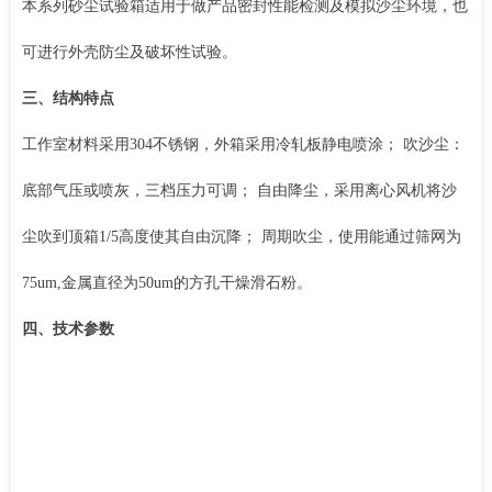
本系列砂尘试验箱适用于做产品密封性能检测及模拟沙尘环境，也
可进行外壳防尘及破坏性试验。
三、结构特点
工作室材料采用304不锈钢，外箱采用冷轧板静电喷涂； 吹沙尘：
底部气压或喷灰，三档压力可调； 自由降尘，采用离心风机将沙
尘吹到顶箱1/5高度使其自由沉降； 周期吹尘，使用能通过筛网为
75um,金属直径为50um的方孔干燥滑石粉。
四、技术参数